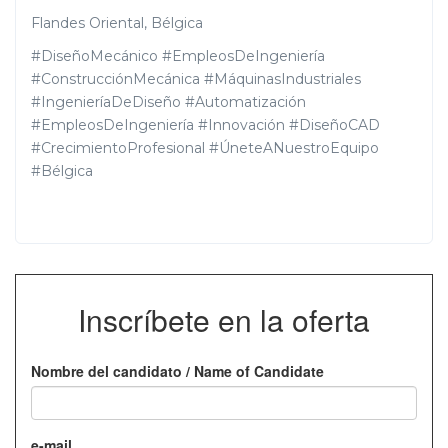
Flandes Oriental, Bélgica
#DiseñoMecánico #EmpleosDeIngeniería
#ConstrucciónMecánica #MáquinasIndustriales
#IngenieríaDeDiseño #Automatización
#EmpleosDeIngeniería #Innovación #DiseñoCAD
#CrecimientoProfesional #ÚneteANuestroEquipo
#Bélgica
Inscríbete en la oferta
Nombre del candidato / Name of Candidate
e-mail